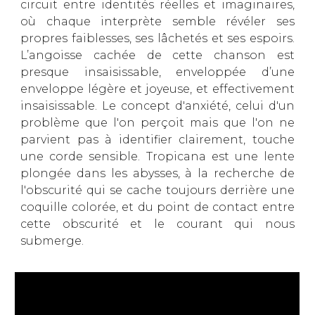
circuit entre identités réelles et imaginaires,
où chaque interprète semble révéler ses
propres faiblesses, ses lâchetés et ses espoirs.
L’angoisse cachée de cette chanson est
presque insaisissable, enveloppée d’une
enveloppe légère et joyeuse, et effectivement
insaisissable. Le concept d'anxiété, celui d'un
problème que l'on perçoit mais que l'on ne
parvient pas à identifier clairement, touche
une corde sensible. Tropicana est une lente
plongée dans les abysses, à la recherche de
l'obscurité qui se cache toujours derrière une
coquille colorée, et du point de contact entre
cette obscurité et le courant qui nous
submerge.